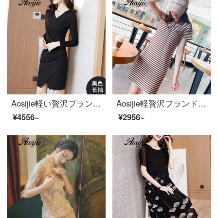
Aosijie軽い贅沢ブランドの婦人服の職業は尻のワンピースの女性を包んで、2020秋に新しいOLの出発点の小さい黒いスカートのVネックの修身の気質が現れてやせている1歩のスカートの黒色の長い/袖のM
Aosijie軽贅沢ブランド婦人服半袖ストライプTシャツワンピース女性2020夏モデルAワードカジュアルTシャツスカートめくり運動POLOスカート小蜂
¥4556~
¥2956~