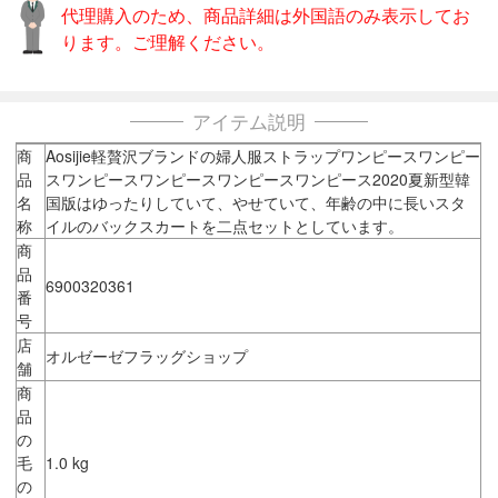
代理購入のため、商品詳細は外国語のみ表示してお
ります。ご理解ください。
アイテム説明
商
Aosijie軽贅沢ブランドの婦人服ストラップワンピースワンピー
品
スワンピースワンピースワンピースワンピース2020夏新型韓
名
国版はゆったりしていて、やせていて、年齢の中に長いスタ
称
イルのバックスカートを二点セットとしています。
商
品
6900320361
番
号
店
オルゼーゼフラッグショップ
舗
商
品
の
毛
1.0 kg
の