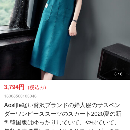
4
/
8
3,794円
(税込み)
16008560103046
Aosijie軽い贅沢ブランドの婦人服のサスペン
ダーワンピーススーツのスカート2020夏の新
型韓国版はゆったりしていて、やせていて、