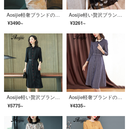
Aosijie軽奢ブランドの女装を改良したチャイナドレスの半袖ワンピース女性2020夏の新作小衆復古スカート中国風の日常ドレスのスカート仙米杏色S。
Aosijie軽い贅沢ブランドの女装プリント偽の半袖ワンピース2020新品流行夏スタイルの雰囲気が現れて痩せています。ハイエンド修身大振子A字スカート黒プリントL
¥3490~
¥3261~
Aosijie軽い贅沢ブランドの婦人服黒い重さのシルクのワンピース女性2020年春新作レジャーのフランスベルトは腰を収めてやせて見える気質の桑蚕糸のスカートの黒色のMを表します。
Aosijie軽奢ブランドの女装スタイルストライプのワンピース女性2020秋新作の子供の襟のファッションの高腰のセレブな軽熟風貴族のスカートの青いM
¥5775~
¥4335~