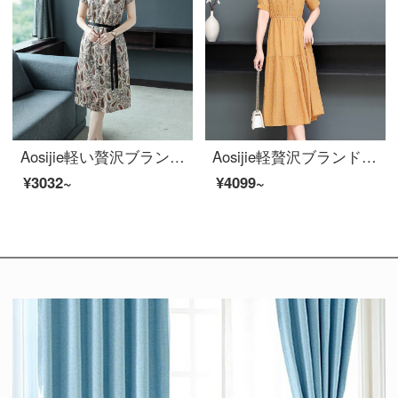
Aosijie軽い贅沢ブランドの婦人服プリント半袖ワンピース女性2020夏新作はウエストが細く見える子供ネックの弾力性のあるサテンファッション復古中のロングスカートの女性アンズ色Mです。
Aosijie軽贅沢ブランド婦人服2020夏新作シフォンの花柄ワンピース女性韓国版ファッションのビッグサイズがゆったりしています。
¥3032~
¥4099~