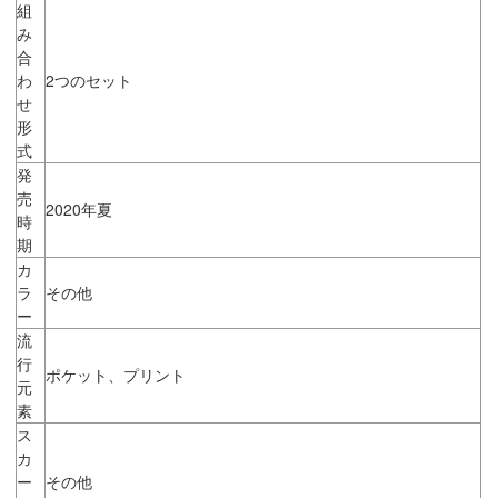
組
み
合
わ
2つのセット
せ
形
式
発
売
2020年夏
時
期
カ
ラ
その他
ー
流
行
ポケット、プリント
元
素
ス
カ
ー
その他