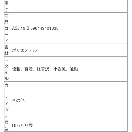
重
さ
商
品
コ
ASJ 19 B 596449401838
ー
ド
素
ポリエステル
材
ス
タ
優雅、百着、軽贅沢、小香風、通勤
イ
ル
カ
ー
デ
その他
ィ
ガ
ン
腰
ゆったり腰
型