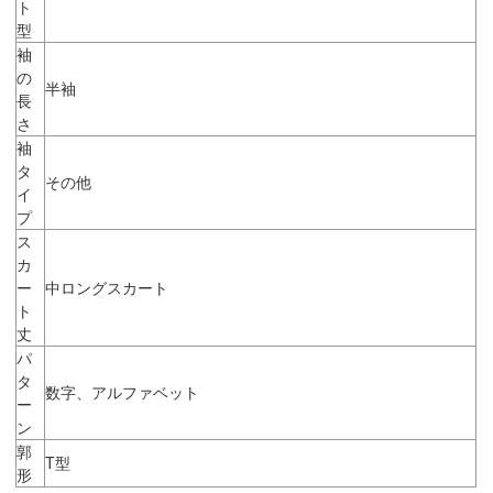
ト
型
袖
の
半袖
長
さ
袖
タ
その他
イ
プ
ス
カ
ー
中ロングスカート
ト
丈
パ
タ
数字、アルファベット
ー
ン
郭
T型
形