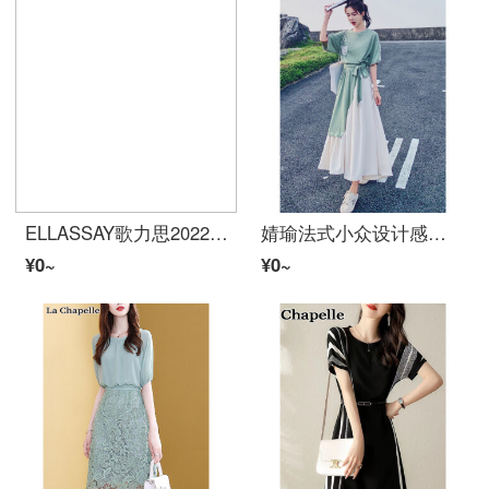
ELLASSAY歌力思2022夏新着商品桑蚕丝优雅ノースリーブ真丝ワンピースEWF332Y12700 橙写意 M
婧瑜法式小众设计感半袖ワンピース女夏2022新着商品收腰显瘦气质a字桔梗ロングスカート 白+绿 S(80斤-105斤)
¥0~
¥0~