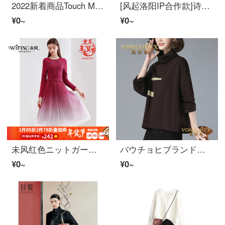
2022新着商品Touch Miss塔驰密司女装连衣裙新品小香名媛风ニット格子连衣裙MJ 2201353ピンクL
[风起洛阳IP合作款]诗篇女装2022春季运动针织衫束脚裤両藏蓝36
¥0~
¥0~
未风红色ニットガーゼ女性秋冬2021冬季新着商品气质名媛打底セータースカート赤色S
バウチョヒブランド長袖Tシャツ女性ハイネックアンダーシャツ女性韓国版ゆったりカジュアルダウン厚手トップスコーヒーL
¥0~
¥0~