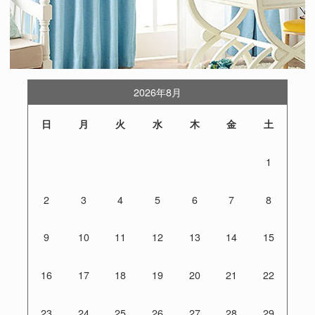
2026年8月
日
月
火
水
木
金
土
1
2
3
4
5
6
7
8
9
10
11
12
13
14
15
16
17
18
19
20
21
22
23
24
25
26
27
28
29