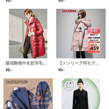
¥0~
¥0~
颜域翻领中长款羽毛衣女2021年新着商品冬装时尚大気加厚保温鸭绒外套红色【前売り15日出荷】L/40
【トンリーア同モデル】鴨は2021年冬に新商品のダウンジャケットを着ています。女性の中には長いモデルの韓国語バージョンがあります。バックパッキングのファッションは色の作業服の上着を縫い合わせています。DSシーズンの浅粉-DYS 06 B 0180 S
¥0~
¥0~