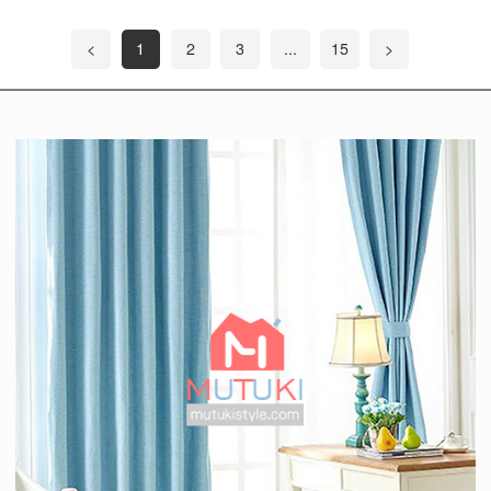
<
1
2
3
...
15
>