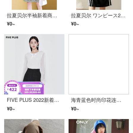
拉夏贝尔半袖新着商品ワンピース2022ワンピース女气质减龄拼接雪纺ワンピース女新着商品流行夏天裙子收腰显瘦 绿色 M
拉夏贝尔 ワンピース2022年夏新着商品韩版时尚女装裙子女简约百搭拼接撞色显瘦半袖A字裙女 黑色 M（建议96-105斤）
¥0~
¥0~
FIVE PLUS 2022新着商品女性春服优しい系ニット女性ゆったりとしたニットジャケット気质美白010 L
海青蓝色时尚印花连衣裙2022春季新品百搭気质减齢修身吊带
¥0~
¥0~