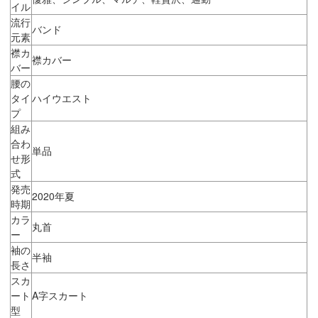
イル
流行
バンド
元素
襟カ
襟カバー
バー
腰の
タイ
ハイウエスト
プ
組み
合わ
単品
せ形
式
発売
2020年夏
時期
カラ
丸首
ー
袖の
半袖
長さ
スカ
ート
A字スカート
型