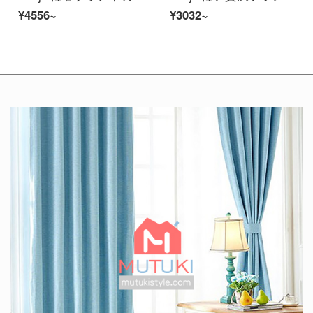
¥4556~
¥3032~