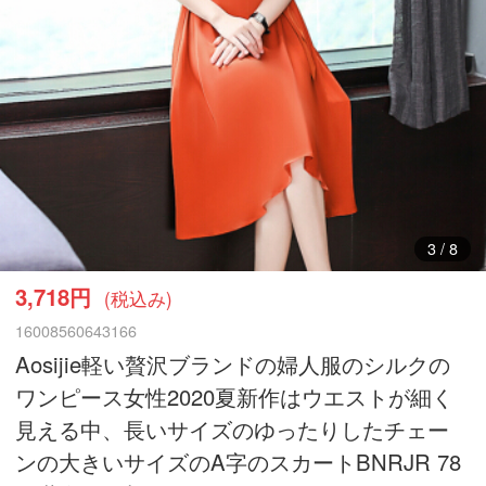
3
/
8
3,718円
(税込み)
16008560643166
Aosijie軽い贅沢ブランドの婦人服のシルクの
ワンピース女性2020夏新作はウエストが細く
見える中、長いサイズのゆったりしたチェー
ンの大きいサイズのA字のスカートBNRJR 78