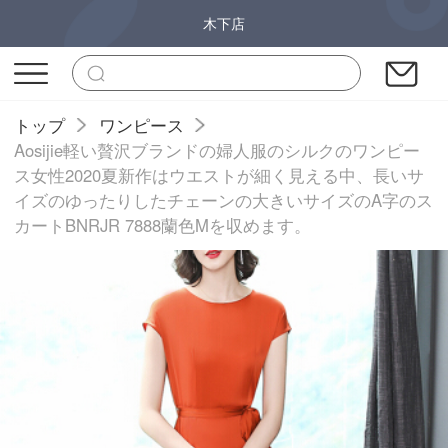
木下店
トップ
ワンピース
Aosijie軽い贅沢ブランドの婦人服のシルクのワンピー
ス女性2020夏新作はウエストが細く見える中、長いサ
イズのゆったりしたチェーンの大きいサイズのA字のス
カートBNRJR 7888蘭色Mを収めます。