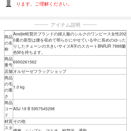
ります。ご理解ください。
アイテム説明
Aosijie軽贅沢ブランドの婦人服のシルクのワンピース女性202
商品
0夏の新型は腰を収めて明らかにやせている中に長めのゆった
の名
りしたチェーンの大きいサイズA字のスカートBNRJR 7888蘭
称
色Mを持ちます。
商品
6900261562
番号
店舗
オルゼーゼフラッグショップ
商品
の毛
1.0 kg
の重
さ
商品
コー
ASJ 19 B 5957545298
ド
材質
その他
スタ
優雅、シンプル、マルチ、軽贅沢、通勤