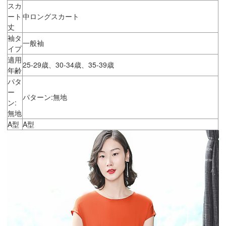
スカ
ート
中ロングスカート
丈
袖タ
一般袖
イプ
適用
25-29歳、30-34歳、35-39歳
年齢
パタ
ー
パターン:無地
ン:
無地
A型
A型