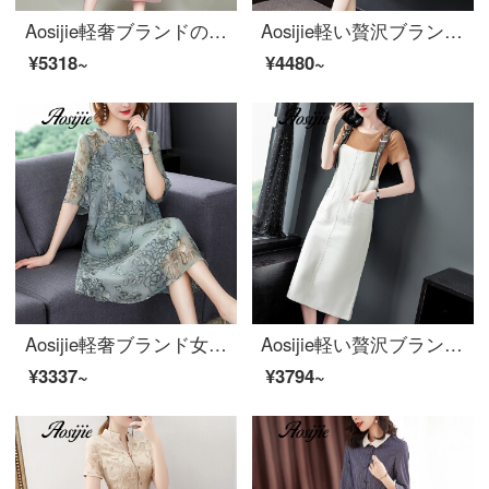
Aosijie軽奢ブランドの女装新式の改良チャイナドレスのシルクのワンピース女性2020春夏新作中国風の刺繍漢服のドレスの女性ピンクXL
Aosijie軽い贅沢ブランドの婦人服の黒い波点の小花のワンピース女性2020夏スタイルの新商品です。キクラゲの半袖の中の長いスカートは腰Vネックの魚の尾のスカートの黒いMを収めます。
¥5318~
¥4480~
Aosijie軽奢ブランド女装シフォン半袖ワンピース2020夏新型雰囲気ゆったり通気大サイズ太MM翠花ロングスカート緑色M
Aosijie軽い贅沢ブランドの婦人服のサスペンダーワンピーススーツのスカート2020夏の新型韓国版はゆったりしていて、やせていて、年齢の中で長いスタイルのサスペンダーのスカートの2つのセットの米白Mを現します。
¥3337~
¥3794~