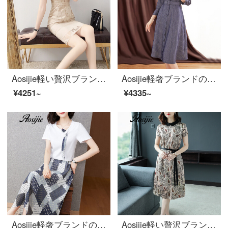
Aosijie軽い贅沢ブランドの婦人服の網網の花の小さいVネックのワンピース2020夏の新型は腰を収めて明らかにやせている熟している風があって尻のスカートの気質の女神範一歩のスカートのピクチャーの色Mを包みます。
Aosijie軽奢ブランドの女装スタイルストライプのワンピース女性2020秋新作の子供の襟のファッションの高腰のセレブな軽熟風貴族のスカートの青いM
¥4251~
¥4335~
Aosijie軽奢ブランドの女装花柄シフォンワンピースセット女性2020夏服新型Tシャツに花柄シフォン半身のスカート淑女2点セット青いM
Aosijie軽い贅沢ブランドの婦人服プリント半袖ワンピース女性2020夏新作はウエストが細く見える子供ネックの弾力性のあるサテンファッション復古中のロングスカートの女性アンズ色Mです。