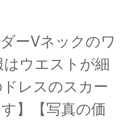
ョルダーVネックのワ
服はウエストが細
のドレスのスカー
ます】【写真の価