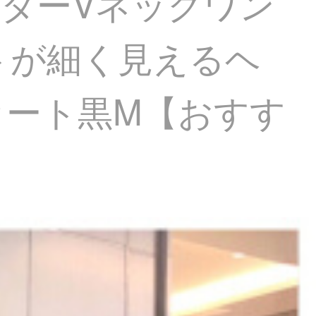
ョルダーVネックワン
トが細く見えるヘ
カート黒M【おすす