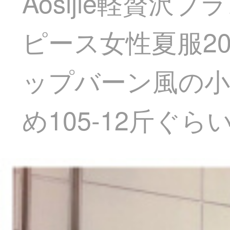
Aosijie軽贅
ピース女性夏服2
ップバーン風の小
め105-12斤ぐら