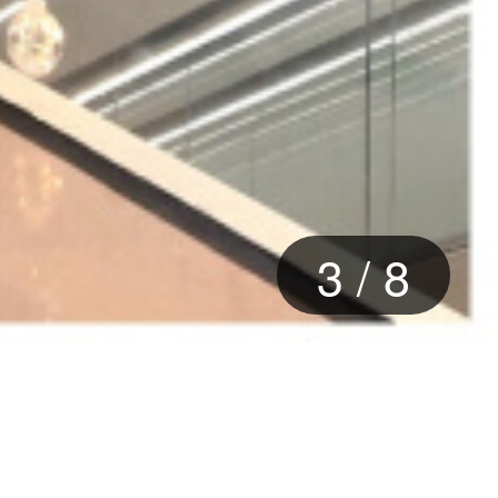
3
/
8