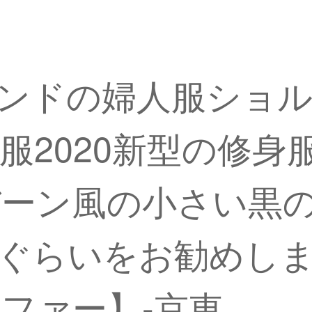
沢ブランドの婦人服シ
服2020新型の修身
バーン風の小さい黒
2斤ぐらいをお勧めし
ファー】-京東