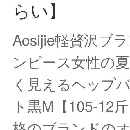
らい】
Aosijie軽贅
ンピース女性の夏
く見えるヘップ
ト黒M【105-1
格のブランドのオ