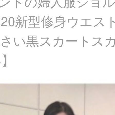
沢ブランドの婦人服シ
020新型修身ウエス
さい黒スカートス
い】