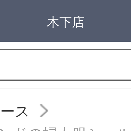
木下店
ピース