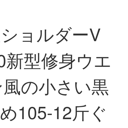
人服ショルダーV
0新型修身ウエ
ン風の小さい黒
105-12斤ぐ