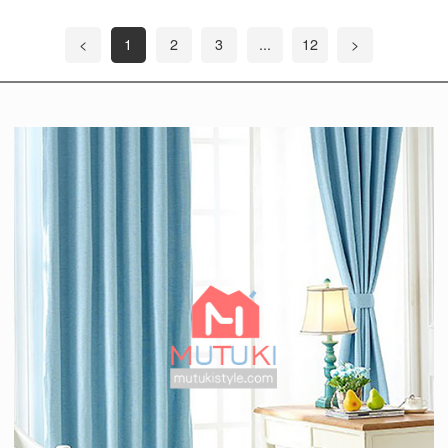
<
1
2
3
...
12
>