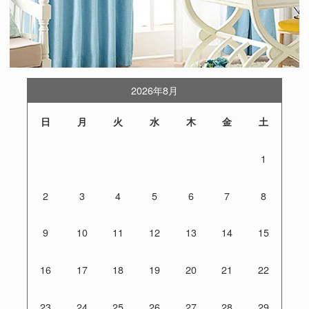
2026年8月
日
月
火
水
木
金
土
1
2
3
4
5
6
7
8
9
10
11
12
13
14
15
16
17
18
19
20
21
22
23
24
25
26
27
28
29