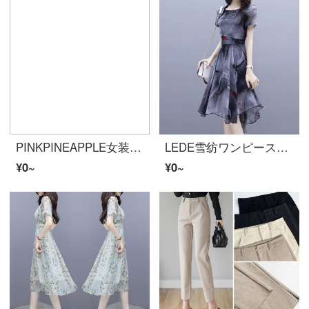
PINKPINEAPPLE女装纯棉印花t恤女2022夏新着商品宽松半袖女士潮牌原创时尚设计感圆领韩版 菠萝印花款-009少女粉 165/88A/M
LEDE雪纺ワンピース女装2022夏新着商品修身显瘦超仙气质中长款印花裙子夏天潮 8851 M 95-105
¥0~
¥0~