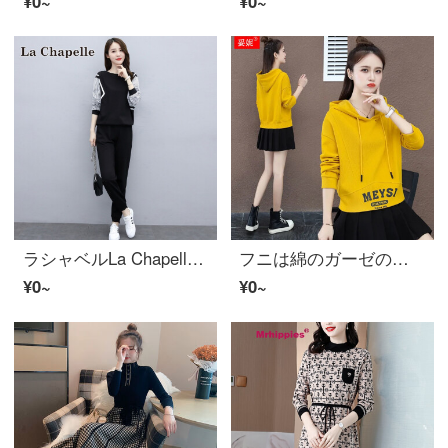
¥0~
¥0~
ラシャベルLa Chapelleガーディアンカジュアルセト女2021秋韓国版緩減齢ボーダー大コード女装スプライス2点セットセクト女ブラックL
フニは綿のガーゼの女性を含んでいます。2021年冬の女性の服は新商品の丸首ファッションコートの女性韓版の女性のジャケットの上着はいろいろな打底のシャツがあります。黄色の帽子文字1 XLは115-130斤を勧めています。
¥0~
¥0~