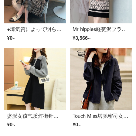
●琦気質によって明らかに痩せすぎて、膝のニットワンピス2021秋冬新着商品の中でロングスタイルの中に、ボトムスカートの女装A 03黒Mが100-115斤を提案します。
Mr hippies軽赘沢ブランド上品女装ファッション优雅な気质プリントニットワンピス女性秋冬スタイル小柄な背が腰を寄せて痩せています。ボトムスBBHR 9002色3 XL
¥0~
¥3,566~
姿派女孩气质炸街针织ワンピース女2021年新着商品秋装洋气减龄宽松显瘦轻熟风裙子中长款 黑色 均码【建议85-155斤】
Touch Miss塔驰密司女装短外套新品秋季珠链连帽插肩袖短款宽松ダスターコート外套BZ201139875 M
¥0~
¥0~