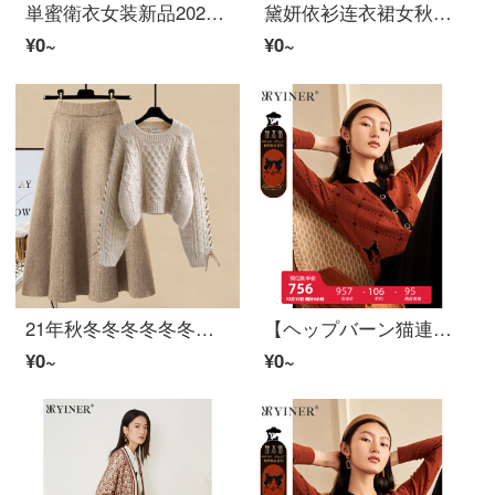
単蜜衛衣女装新品2022年春新着商品韓版ゆったり上衣外套女春秋ファッションカジュアル小柄スポーツ服女潮ピンクM【100斤以内をお勧めします】
黛妍依衫连衣裙女秋冬装2021年新着商品外穿レディース2枚ニットスカート洋風小香風セットセータースカート味噌紫SHJ 1698 L
¥0~
¥0~
21年秋冬冬冬冬冬冬冬冬冬冬冬冬冬冬冬冬冬冬冬冬冬冬冬冬冬冬冬冬冬冬冬冬冬冬冬冬冬冬冬冬冬冬冬冬冬冬冬冬冬冬冬冬冬冬冬冬冬冬冬冬冬冬冬冬冬冬冬冬冬冬冬冬冬冬冬冬冬冬冬冬冬冬冬冬冬冬冬冬冬冬冬冬冬冬冬冬冬冬冬冬冬
【ヘップバーン猫連名】YINER音児女装2021秋冬新着商品短款V襟菱紋ニットカーディガン2 44
¥0~
¥0~