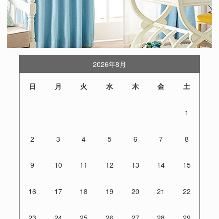
2026年8月
日
月
火
水
木
金
土
1
2
3
4
5
6
7
8
9
10
11
12
13
14
15
16
17
18
19
20
21
22
23
24
25
26
27
28
29