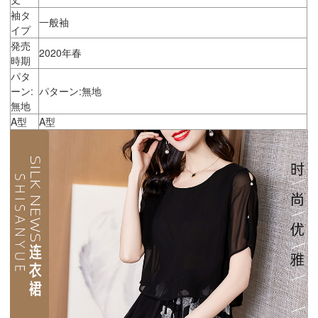
袖タ
一般袖
イプ
発売
2020年春
時期
パタ
ーン:
パターン:無地
無地
A型
A型