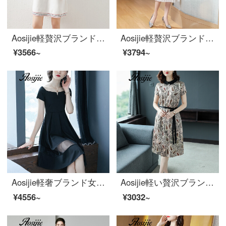
Aosijie軽贅沢ブランドの婦人服-2020春夏新作ボタン装飾ステッチニットスカートVネックラインの明るいウエストのワンピース白S
Aosijie軽贅沢ブランドの婦人服レーススプライスシフォンのワンピース女性の夏服2020新モデルの女性はウエストが細く見える修身気質の中で長めのプリーツスカート白Sです。
¥3566~
¥3794~
Aosijie軽奢ブランド女装ハーバーン風半袖小黒スカート2020夏新作気質ワンピースウエスト网纱接写显痩せスカート公式ドレススカート黒【前売り7日間】M
Aosijie軽い贅沢ブランドの婦人服プリント半袖ワンピース女性2020夏新作はウエストが細く見える子供ネックの弾力性のあるサテンファッション復古中のロングスカートの女性アンズ色Mです。
¥4556~
¥3032~