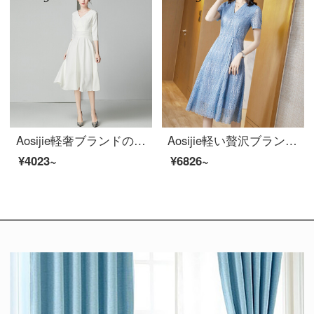
Aosijie軽奢ブランドの婦人服Vネック半袖ワンピース女性2020春夏新型ヘルシー小黒スカート修身顕痩せ気質年会礼服スカート白【2袖】M
Aosijie軽い贅沢ブランドの婦人服の若いお母さんのレースのワンピース2020夏の服の新しい中年の婦人服の金持ちの奥さんの高貴な洋風はやせているスカートの青いMを現します。
¥4023~
¥6826~