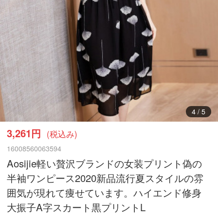
4
/
5
3,261円
(税込み)
16008560063594
Aosijie軽い贅沢ブランドの女装プリント偽の
半袖ワンピース2020新品流行夏スタイルの雰
囲気が現れて痩せています。ハイエンド修身
大振子A字スカート黒プリントL