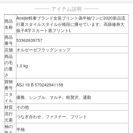
アイテム説明
Aosijie軽奢ブランド女装プリント偽半袖ワンピ2020新品流
商品
行夏スタイルスタイルが格段に痩せています。高级修身大
名称
振子A字スカート黒プリントL
商品
53362639757
番号
店舗
オルゼーゼフラッグショップ
商品
の毛
1.0 kg
の重
さ
貨物
ASJ 19 B 570242941158
番号
スタ
優雅、シンプル、マルチ、軽贅沢、通勤
イル
材質
その他
流行
つなぎ合わせ、ファスナー、プリント
元素
袖の
半袖
長さ