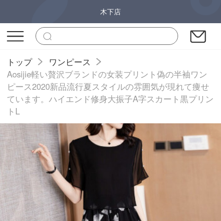
木下店
トップ
ワンピース
Aosijie軽い贅沢ブランドの女装プリント偽の半袖ワン
ピース2020新品流行夏スタイルの雰囲気が現れて痩せ
ています。ハイエンド修身大振子A字スカート黒プリン
トL