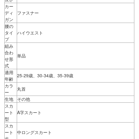
カー
ディ
ファスナー
ガン
腰の
タイ
ハイウエスト
プ
組み
合わ
単品
せ形
式
適用
25-29歳、30-34歳、35-39歳
年齢
カラ
丸首
ー
生地
その他
スカ
ート
A字スカート
型
スカ
ート
中ロングスカート
丈