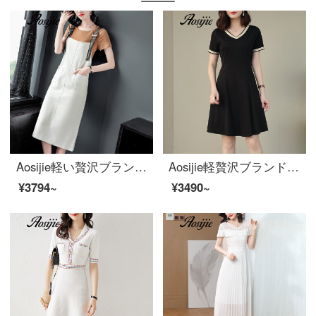
Aosijie軽い贅沢ブランドの婦人服のサスペンダーワンピーススーツのスカート2020夏の新型韓国版はゆったりしていて、やせていて、年齢の中で長いスタイルのサスペンダーのスカートの2つのセットの米白Mを現します。
Aosijie軽贅沢ブランドの婦人服休暇半袖Vネックワンピース夏2020新型太っているmmのゆったりしたサイズが腹を覆って明らかにやせています。ヘルモアの黒スカート黒L（体重90-110斤を推奨します。）
¥3794~
¥3490~