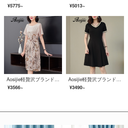
¥5775~
¥5013~
Aosijie軽贅沢ブランドの女装重さはシルクのワンピース女性2020夏新型無地のカラーの丸首プリントの中の長目のカバーの肉が細く見える半袖のスカートの写真色は3 XLです。
Aosijie軽贅沢ブランドの婦人服休暇半袖Vネックワンピース夏2020新型太っているmmのゆったりしたサイズが腹を覆って明らかにやせています。ヘルモアの黒スカート黒L（体重90-110斤を推奨します。）
¥3566~
¥3490~