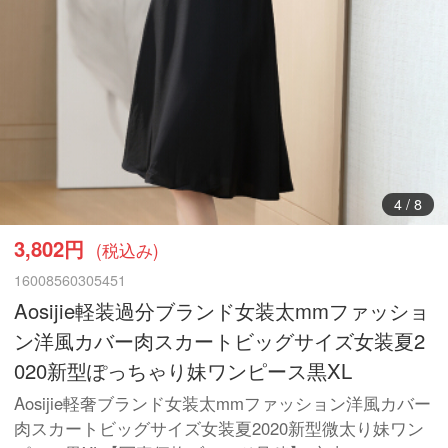
5
/
8
3,802円
(税込み)
16008560305451
Aosijie軽装過分ブランド女装太mmファッショ
ン洋風カバー肉スカートビッグサイズ女装夏2
020新型ぽっちゃり妹ワンピース黒XL
Aosijie軽奢ブランド女装太mmファッション洋風カバー
肉スカートビッグサイズ女装夏2020新型微太り妹ワン