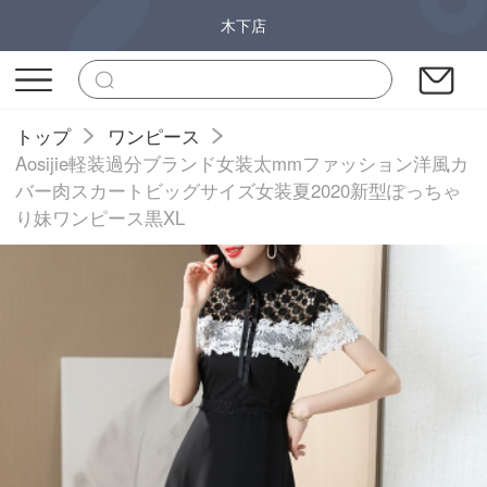
木下店
トップ
ワンピース
Aosijie軽装過分ブランド女装太mmファッション洋風カ
バー肉スカートビッグサイズ女装夏2020新型ぽっちゃ
り妹ワンピース黒XL