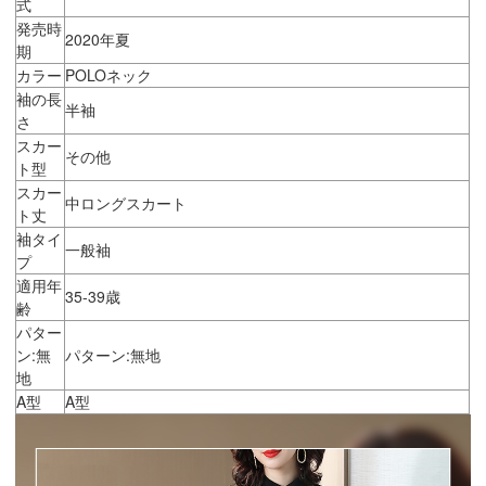
式
発売時
2020年夏
期
カラー
POLOネック
袖の長
半袖
さ
スカー
その他
ト型
スカー
中ロングスカート
ト丈
袖タイ
一般袖
プ
適用年
35-39歳
齢
パター
ン:無
パターン:無地
地
A型
A型