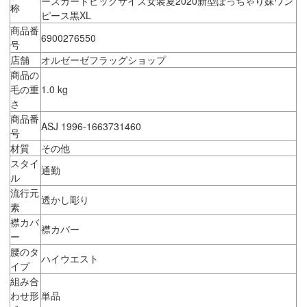
ースカートビッグサイズ女装夏2020新型ぽっちゃり妹ワン
称
ピース黒XL
商品番
6900276550
号
店舗
オルゼーゼフラッグショップ
商品の
毛の重
1.0 kg
さ
商品番
ASJ 1996-1663731460
号
材質
その他
スタイ
通勤
ル
流行元
透かし彫り
素
襟カバ
襟カバー
ー
腰のタ
ハイウエスト
イプ
組み合
わせ形
単品