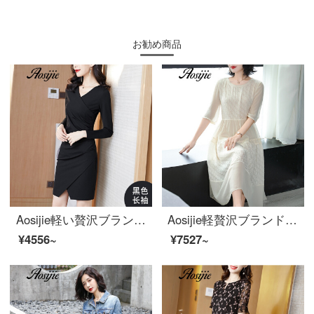
お勧め商品
Aosijie軽い贅沢ブランドの婦人服の職業は尻のワンピースの女性を包んで、2020秋に新しいOLの出発点の小さい黒いスカートのVネックの修身の気質が現れてやせている1歩のスカートの黒色の長い/袖のM
Aosijie軽贅沢ブランドの女装重さがシルクのワンピース女性2020春夏新型スリムな雰囲気が現れます。桑蚕糸復古ホワイトハイエンドのスカート白M
¥4556~
¥7527~