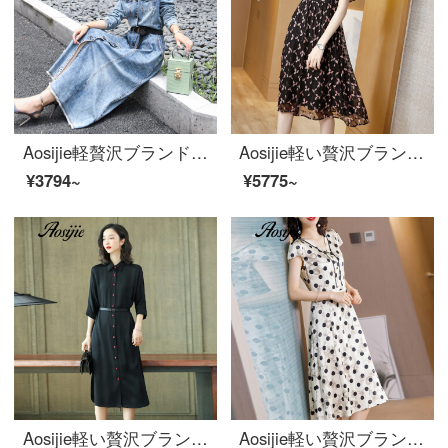
Aosijie軽贅沢ブランド婦人服デニムワンピース女性2020年春新作はウエストが細く見える中、長めのブラウススカートとカジュアルで、ゆったりとしたスカートの画像色XLを備えています。
Aosijie軽い贅沢ブランドの婦人服の重さはシルクプリントのワンピース女性の2020夏の新型の腰を収めて明らかにやせて腹の中で長い項の桑蚕糸のスカートの黒色Lを遮ります。
¥3794~
¥5775~
Aosijie軽い贅沢ブランドの婦人服黒い重さのシルクのワンピース女性2020年春新作レジャーのフランスベルトは腰を収めてやせて見える気質の桑蚕糸のスカートの黒色のMを表します。
Aosijie軽い贅沢ブランドの婦人服のシルクの半袖Vネックのワンピース女性の夏の新型の重さのポンド桑蚕糸プリントのスカートは腰を収めて明らかにやせている中に長いタイプの空気を通すA字のスカートの米黄色のM