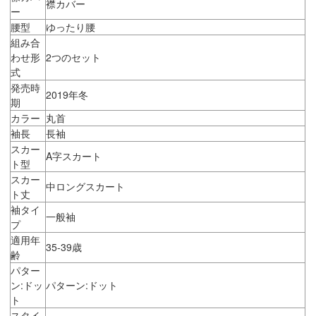
襟カバー
ー
腰型
ゆったり腰
組み合
わせ形
2つのセット
式
発売時
2019年冬
期
カラー
丸首
袖長
長袖
スカー
A字スカート
ト型
スカー
中ロングスカート
ト丈
袖タイ
一般袖
プ
適用年
35-39歳
齢
パター
ン:ドッ
パターン:ドット
ト
スタイ