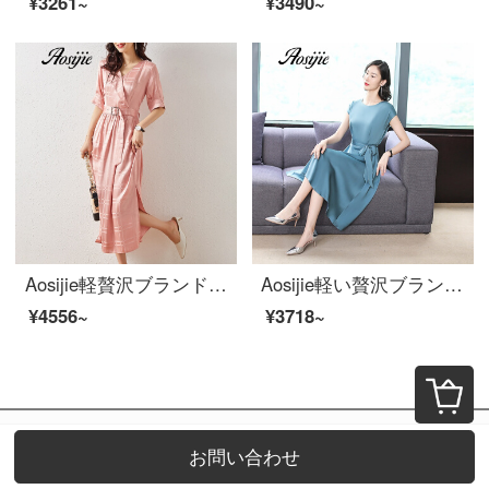
¥3261~
¥3490~
Aosijie軽贅沢ブランドの婦人服のチェックのシルクのワンピース女性2020春夏新型フランス式復古銅アンモニアの膝越しのスカートの雰囲気Vネックが細いロングスカートのピンクを見せます。
Aosijie軽い贅沢ブランドの婦人服のシルクのワンピース女性2020夏新作はウエストが細く見える中、長いサイズのゆったりしたチェーンの大きいサイズのA字のスカートBNRJR 7888蘭色Mを収めます。
¥4556~
¥3718~
お問い合わせ