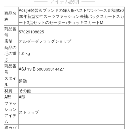
アイテム説明
Aosijie軽贅沢ブランドの婦人服ベストワンピース春秋服20
商品名
20年新型女性スーツファッション長袖バックスカートスカ
称
ート2点セットのセーター+チョッキスカートM
商品番
57029108825
号
店舗
オルゼーゼフラッグショップ
商品の
毛の重
1.0 kg
さ
商品番
ASJ 19 B 580363314427
号
スタイ
通勤
ル
材質
その他
A型
A型
ファッ
ション
ストラップ
アイテ
ム
襟カバ