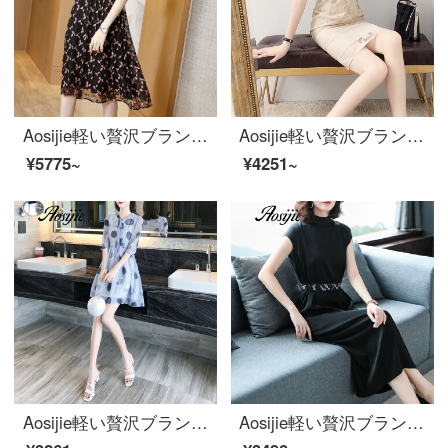
Aosijie軽い贅沢ブランドの婦人服の重さはシルクプリントのワンピース女性の2020夏の新型の腰を収めて明らかにやせて腹の中で長い項の桑蚕糸のスカートの黒色Lを遮ります。
Aosijie軽い贅沢ブランドの婦人服の網網の花の小さいVネックのワンピース2020夏の新型は腰を収めて明らかにやせている熟している風があって尻のスカートの気質の女神範一歩のスカートのピクチャーの色Mを包みます。
¥5775~
¥4251~
Aosijie軽い贅沢ブランドの婦人服プリントのシフォンのワンピース2020新型の婦人服はとても仙のフランスの小さい衆のキキョウのスカートはファッション的です。
Aosijie軽い贅沢ブランドの婦人服の小さい襟の半袖のシルクのワンピースの女性2020夏の新型の気質は腰を収めて明らかにやせているファッションの中で長いスカートのドレスのスカートの黒色Lを現します。