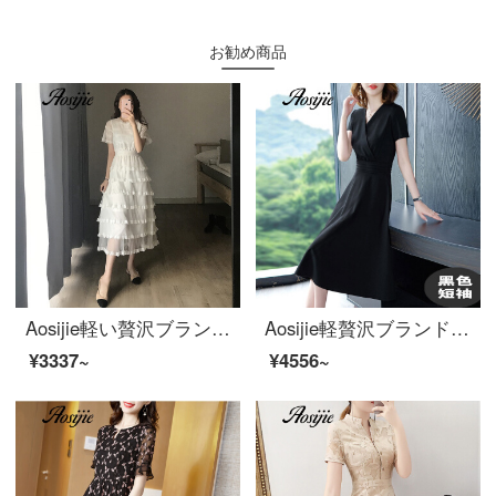
お勧め商品
Aosijie軽い贅沢ブランドの婦人服の網の糸のレースのワンピースの女性の復古する王女のカステラのスカートの2020夏の新型のファッションのフランス式のひざ越しの気質のロングスカートの白色XS
Aosijie軽贅沢ブランド女装純色Vネックワンピース2020春夏新作ウエストが細く見える雰囲気A字スカートの垂れ下がった感が本格的な黒のスカート【半袖】3 XL
¥3337~
¥4556~