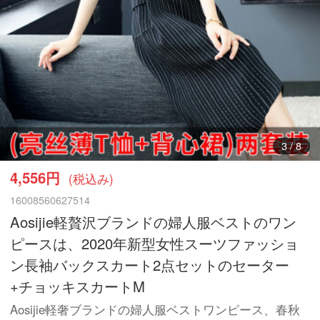
4
/
8
4,556円
(税込み)
16008560627514
Aosijie軽贅沢ブランドの婦人服ベストのワン
ピースは、2020年新型女性スーツファッショ
ン長袖バックスカート2点セットのセーター
+チョッキスカートM
Aosijie軽奢ブランドの婦人服ベストワンピース、春秋