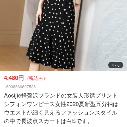
5
/
8
4,480円
(税込み)
16008560697523
Aosijie軽贅沢ブランドの女装人形襟プリント
シフォンワンピース女性2020夏新型五分袖は
ウエストが細く見えるファッションスタイル
の中で長波点スカートは白Sです。