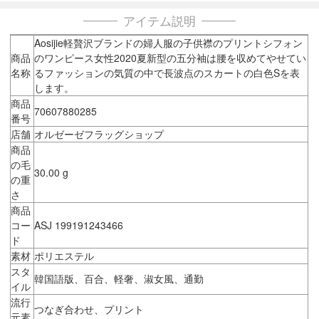
アイテム説明
Aosijie軽贅沢ブランドの婦人服の子供襟のプリントシフォン
商品
のワンピース女性2020夏新型の五分袖は腰を収めてやせてい
名称
るファッションの気質の中で長波点のスカートの白色Sを表
します。
商品
70607880285
番号
店舗
オルゼーゼフラッグショップ
商品
の毛
30.00 g
の重
さ
商品
コー
ASJ 199191243466
ド
素材
ポリエステル
スタ
韓国語版、百合、軽奢、淑女風、通勤
イル
流行
つなぎ合わせ、プリント
元素