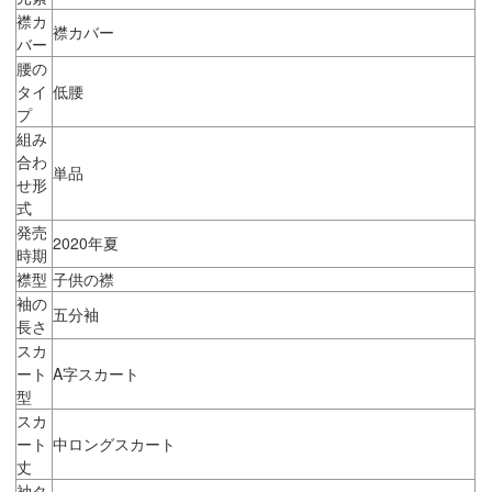
襟カ
襟カバー
バー
腰の
タイ
低腰
プ
組み
合わ
単品
せ形
式
発売
2020年夏
時期
襟型
子供の襟
袖の
五分袖
長さ
スカ
ート
A字スカート
型
スカ
ート
中ロングスカート
丈
袖タ