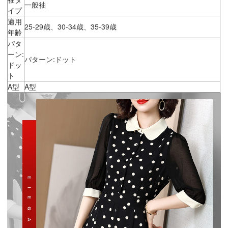
一般袖
イプ
適用
25-29歳、30-34歳、35-39歳
年齢
パタ
ーン:
パターン:ドット
ドッ
ト
A型
A型