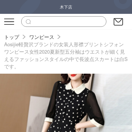
木下店
トップ
ワンピース
Aosijie軽贅沢ブランドの女装人形襟プリントシフォン
ワンピース女性2020夏新型五分袖はウエストが細く見
えるファッションスタイルの中で長波点スカートは白S
です。