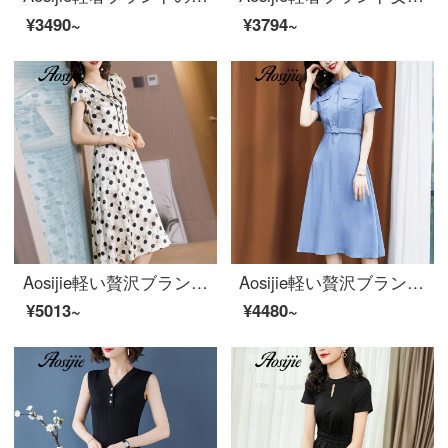
¥3490~
¥3794~
Aosijie軽い贅沢ブランドの婦人服のシルクの半袖Vネックのワンピース女性の夏の新型の重さのポンド桑蚕糸プリントのスカートは腰を収めて明らかにやせている中に長いタイプの空気を通すA字のスカートの米黄色のM
Aosijie軽い贅沢ブランドの婦人服のスタンドカラーの純色のシャツのワンピースの女性2020夏の新型は腰が見せてやせている気質の中で長めのベルトのシャツのスカートの浅い青色のMを収めます。
¥5013~
¥4480~