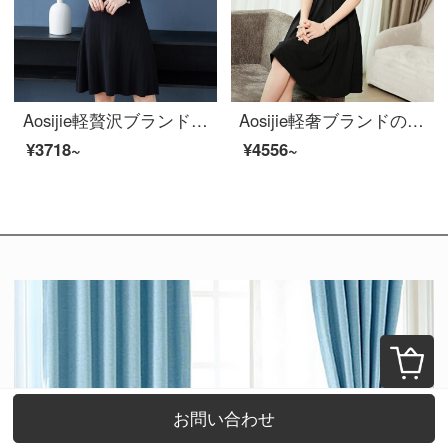
Aosijie軽贅沢ブランドの婦人服の氷のガーターのスカートのニット袖なしVネックのベストスカートの女性の2020新型のゆったりとした外装のワンピースの中の長いスタイルの修理黒M
Aosijie軽奢ブランドの女装ハーバーン風の丸首半袖ワンピース2020春夏新スタイルのバンド修身が著しい痩身中ロングドレスのスカート黒M
¥3718~
¥4556~
お問い合わせ