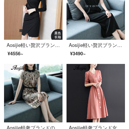
Aosijie軽い贅沢ブランドの婦人服の職業は尻のワンピースの女性を包んで、2020秋に新しいOLの出発点の小さい黒いスカートのVネックの修身の気質が現れてやせている1歩のスカートの黒色の長い/袖のM
Aosijie軽い贅沢ブランドの婦人服の小さい襟の半袖のシルクのワンピースの女性2020夏の新型の気質は腰を収めて明らかにやせているファッションの中で長いスカートのドレスのスカートの黒色Lを現します。
¥4556~
¥3490~
Aosijie軽奢ブランドの女装シフォンプリントのワンピース女性夏の半袖の子供の襟の中のロングスカートの修身は腰を収めてやせているハイエンドの気質A字のスカートのアンズ色を現します。
Aosijie軽奢ブランド女装ファッションVネック半袖ワンピース女性夏服2020新型ウエストが細く見える中、長いフレンチスタイルA字スカートベリーが赤いM