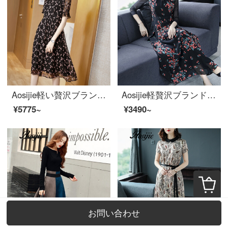
Aosijie軽い贅沢ブランドの婦人服の重さはシルクプリントのワンピース女性の2020夏の新型の腰を収めて明らかにやせて腹の中で長い項の桑蚕糸のスカートの黒色Lを遮ります。
Aosijie軽贅沢ブランド婦人服早秋花長袖ワンピース女性2020初秋新型中、長めのスリムな雰囲気の網糸をプリントA字のスカート桜桃のビッグサイズLにつなぎます。
¥5775~
¥3490~
お問い合わせ