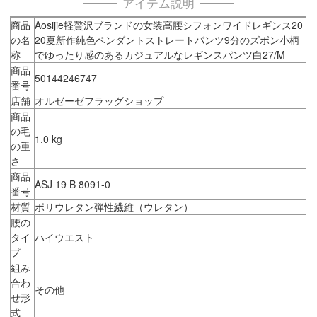
アイテム説明
商品
Aosijie軽贅沢ブランドの女装高腰シフォンワイドレギンス20
の名
20夏新作純色ペンダントストレートパンツ9分のズボン小柄
称
でゆったり感のあるカジュアルなレギンスパンツ白27/M
商品
50144246747
番号
店舗
オルゼーゼフラッグショップ
商品
の毛
1.0 kg
の重
さ
商品
ASJ 19 B 8091-0
番号
材質
ポリウレタン弾性繊維（ウレタン）
腰の
タイ
ハイウエスト
プ
組み
合わ
その他
せ形
式