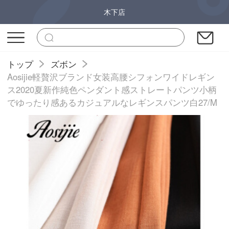
木下店
トップ
ズボン
Aosijie軽贅沢ブランド女装高腰シフォンワイドレギン
ス2020夏新作純色ペンダント感ストレートパンツ小柄
でゆったり感あるカジュアルなレギンスパンツ白27/M