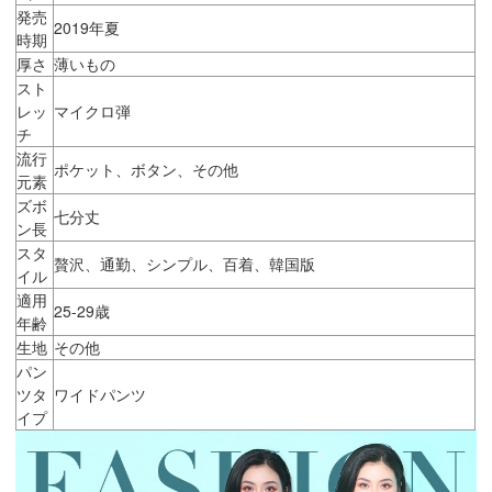
発売
2019年夏
時期
厚さ
薄いもの
スト
レッ
マイクロ弾
チ
流行
ポケット、ボタン、その他
元素
ズボ
七分丈
ン長
スタ
贅沢、通勤、シンプル、百着、韓国版
イル
適用
25-29歳
年齢
生地
その他
パン
ツタ
ワイドパンツ
イプ