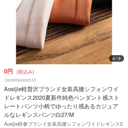
5
/
8
0円
(税込み)
16008566992015
Aosijie軽贅沢ブランド女装高腰シフォンワイ
ドレギンス2020夏新作純色ペンダント感スト
レートパンツ小柄でゆったり感あるカジュア
ルなレギンスパンツ白27/M
Aosijie軽奢ブランド女装高腰シフォンワイドレギンス2