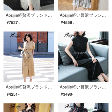
Aosijie軽贅沢ブランドの女装重さがシルクのワンピース女性2020春夏新型スリムな雰囲気が現れます。桑蚕糸復古ホワイトハイエンドのスカート白M
Aosijie軽い贅沢ブランドの婦人服偽のワンピース2つセットの女性の半袖2020夏の新型ファッションの雰囲気は腰を収めて明らかにやせてだんだん色が変わってきます。
¥7527~
¥4556~
Aosijie軽贅沢ブランド婦人服V襟半袖ワンピース女性2020夏新作のベルトはウエストが細く見える雰囲気のスーツのスカートの中の長目の減少年齢を表します。
Aosijie軽い贅沢ブランドの婦人服の小さい襟の半袖のシルクのワンピースの女性2020夏の新型の気質は腰を収めて明らかにやせているファッションの中で長いスカートのドレスのスカートの黒色Lを現します。
¥4251~
¥3490~