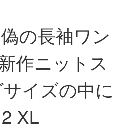
人服偽の長袖ワン
春新作ニットス
グサイズの中に
 XL