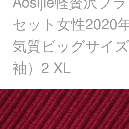
Aosijie軽贅
セット女性202
気質ビッグサイズ
袖）2 XL