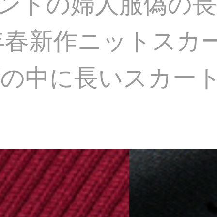
沢ブランドの婦人服偽の
0年春新作ニットスカ
の中に長いスカー