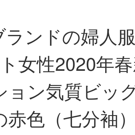
軽贅沢ブランドの婦
ト女性2020年
ション気質ビッ
赤色（七分袖）2