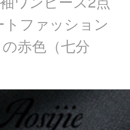
長袖ワンピース2点
ートファッション
トの赤色（七分