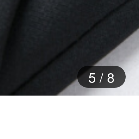
5
/
8