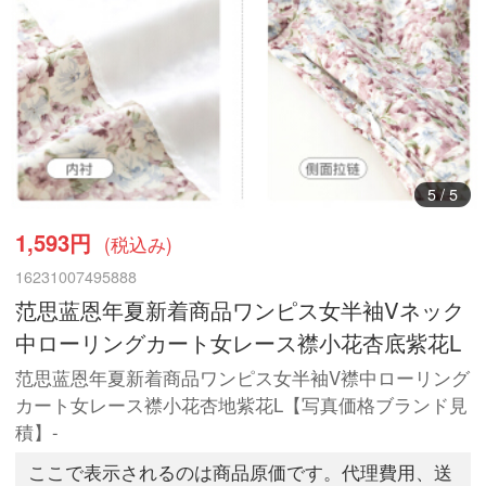
5
/
5
1,593円
(税込み)
16231007495888
范思蓝恩年夏新着商品ワンピス女半袖Vネック
中ローリングカート女レース襟小花杏底紫花L
范思蓝恩年夏新着商品ワンピス女半袖V襟中ローリング
カート女レース襟小花杏地紫花L【写真価格ブランド見
積】-
ここで表示されるのは商品原価です。代理費用、送