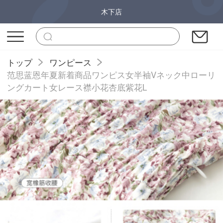
木下店
トップ
ワンピース
范思蓝恩年夏新着商品ワンピス女半袖Vネック中ローリ
ングカート女レース襟小花杏底紫花L