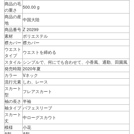
商品の毛
500.00 g
の重さ
商品の産
中国大陸
地
商品番号
Z 20299
素材
ポリエステル
襟カバー
襟カバー
ウエスト
ウエストを締める
タイプ
スタイル
シンプルで、何にでも合わせて、小香風、通勤、田園風
発売時期
2020年夏
カラー
Vネック
流行元素
しわ、レース
スカート
フレアスカート
型
袖の長さ
半袖
袖タイプ
パフェスリーブ
スカート
中ローグスカウト
丈
模様
小花
A型
A型