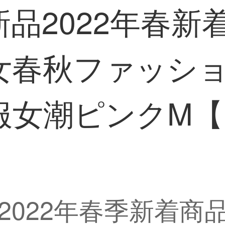
品2022年春新
女春秋ファッシ
女潮ピンクM【
】
2022年春季新着商