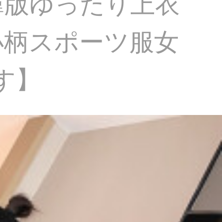
韓版ゆったり上衣
小柄スポーツ服女
す】