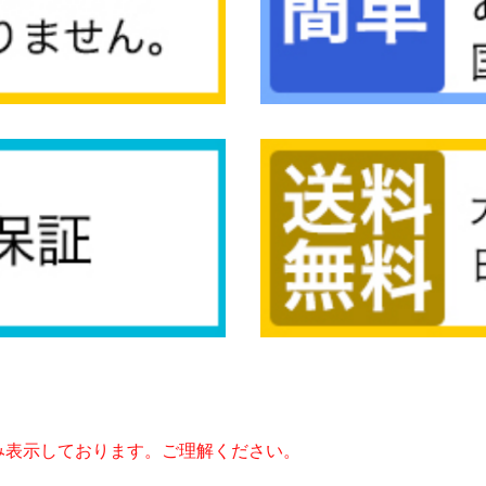
み表示しております。ご理解ください。