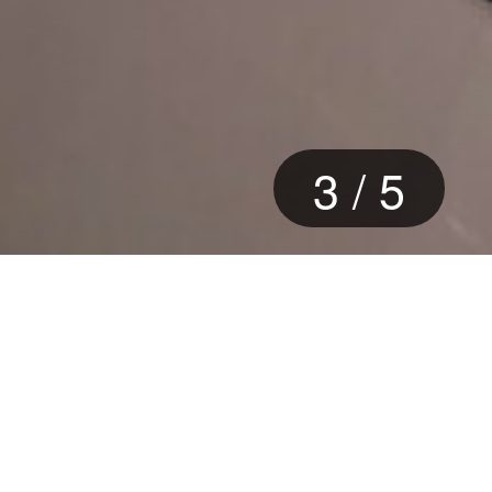
3
/
5