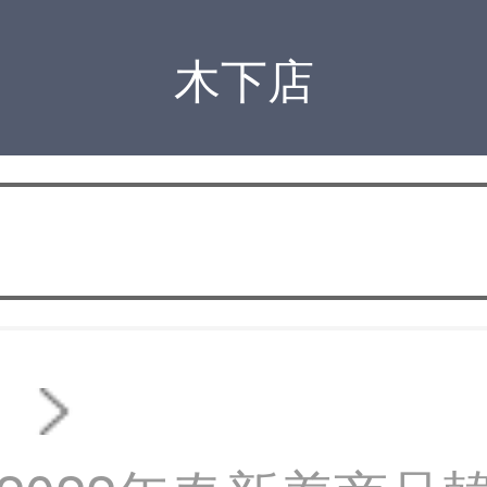
木下店
ン