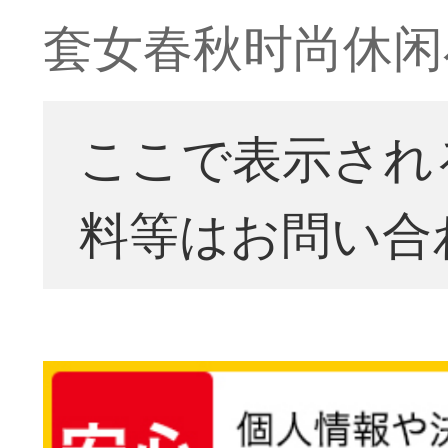
套女春秋时尚休闲
ここで表示され
料等はお問い合