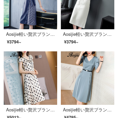
Aosijie軽い贅沢ブランドの婦人服は色のVネックのデニムのワンピースの女性2020夏の新型のファッションの優雅なチェーンのストライプのデニムのスカートA字のスカートを打って紺色のMを隠します。
Aosijie軽い贅沢ブランドの婦人服のサスペンダーワンピーススーツのスカート2020夏の新型韓国版はゆったりしていて、やせていて、年齢の中で長いスタイルのサスペンダーのスカートの2つのセットの米白Mを現します。
¥3794~
¥3794~
Aosijie軽い贅沢ブランドの婦人服のシルクの半袖Vネックのワンピース女性の夏の新型の重さのポンド桑蚕糸プリントのスカートは腰を収めて明らかにやせている中に長いタイプの空気を通すA字のスカートの米黄色のM
Aosijie軽い贅沢ブランドの婦人服Vネックのシルクのワンピース2020夏新型はウエストが細く見える5分袖の中に長いA字のスカートのファッション的な気質のサテンのスカートの銀色のXXLを収めます。
¥5013~
¥4785~