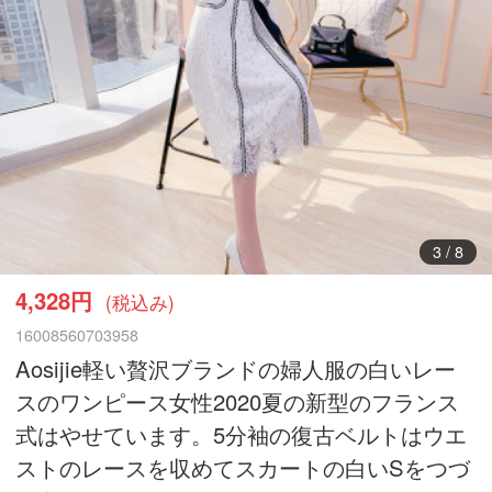
4
/
8
4,328円
(税込み)
16008560703958
Aosijie軽い贅沢ブランドの婦人服の白いレー
スのワンピース女性2020夏の新型のフランス
式はやせています。5分袖の復古ベルトはウエ
ストのレースを収めてスカートの白いSをつづ