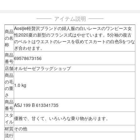
アイテム説明
Aosijie軽贅沢ブランドの婦人服の白いレースのワンピース女
商品
性2020夏の新型のフランス式はやせています。5分袖の復古
の名
のベルトはウエストのレースを収めてスカートの白色Sをつな
称
ぎ合わせます。
商品
69578673156
番号
店舗
オルゼーゼフラッグショップ
商品
の毛
1.0 kg
の重
さ
商品
ASJ 199 B 613341735
番号
スタ
優雅で、甘くて、いろいろな乗り物があります。
イル
材質
その他
流行