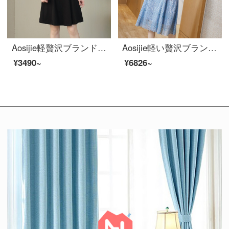
Aosijie軽贅沢ブランドの婦人服休暇半袖Vネックワンピース夏2020新型太っているmmのゆったりしたサイズが腹を覆って明らかにやせています。ヘルモアの黒スカート黒L（体重90-110斤を推奨します。）
Aosijie軽い贅沢ブランドの婦人服の若いお母さんのレースのワンピース2020夏の服の新しい中年の婦人服の金持ちの奥さんの高貴な洋風はやせているスカートの青いMを現します。
¥3490~
¥6826~