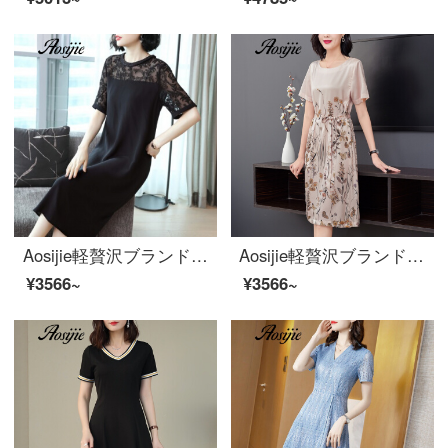
Aosijie軽贅沢ブランドの婦人服のシルクレースの透かしたワンピース2020春夏新型の中に長いブラックのフックの模様のもみくちゃの桑蚕糸の長いスカートの黒いL 115斤以内
Aosijie軽贅沢ブランドの女装重さはシルクのワンピース女性2020夏新型無地のカラーの丸首プリントの中の長目のカバーの肉が細く見える半袖のスカートの写真色は3 XLです。
¥3566~
¥3566~