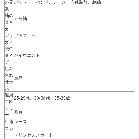
の元
ポケット、バンド、レース、立体装飾、刺繍
素
袖の
五分袖
長さ
カー
ディ
ファスナー
ガン
腰の
タイ
ハイウエスト
プ
組み
合わ
単品
せ形
式
適用
25-29歳、30-34歳、35-39歳
年齢
カラ
丸首
ー
生地
レース
スカ
ート
プリンセススカート