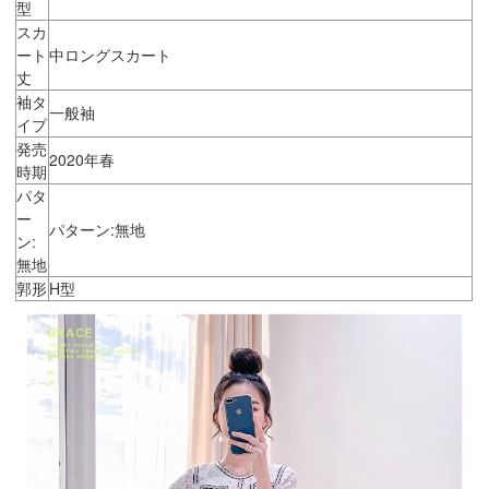
型
スカ
ート
中ロングスカート
丈
袖タ
一般袖
イプ
発売
2020年春
時期
パタ
ー
パターン:無地
ン:
無地
郭形
H型