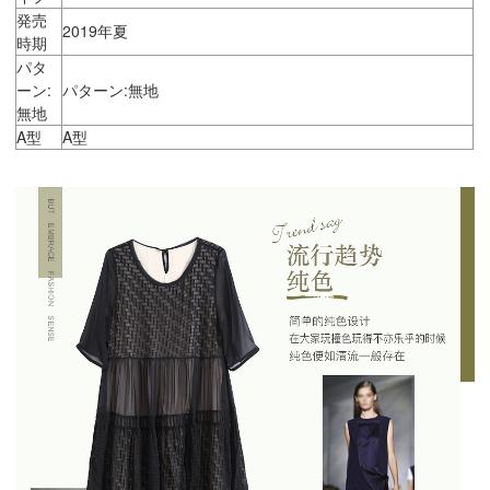
発売
2019年夏
時期
パタ
ーン:
パターン:無地
無地
A型
A型