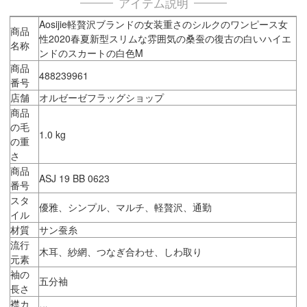
アイテム説明
Aosijie軽贅沢ブランドの女装重さのシルクのワンピース女
商品
性2020春夏新型スリムな雰囲気の桑蚕の復古の白いハイエ
名称
ンドのスカートの白色M
商品
488239961
番号
店舗
オルゼーゼフラッグショップ
商品
の毛
1.0 kg
の重
さ
商品
ASJ 19 BB 0623
番号
スタ
優雅、シンプル、マルチ、軽贅沢、通勤
イル
材質
サン蚕糸
流行
木耳、紗網、つなぎ合わせ、しわ取り
元素
袖の
五分袖
長さ
襟カ