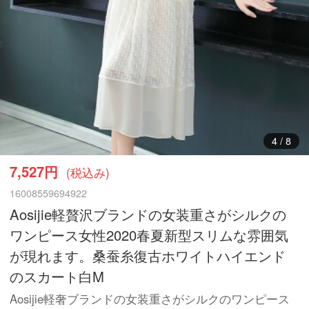
5
/
8
7,527円
(税込み)
16008559694922
Aosijie軽贅沢ブランドの女装重さがシルクの
ワンピース女性2020春夏新型スリムな雰囲気
が現れます。桑蚕糸復古ホワイトハイエンド
のスカート白M
Aosijie軽奢ブランドの女装重さがシルクのワンピース