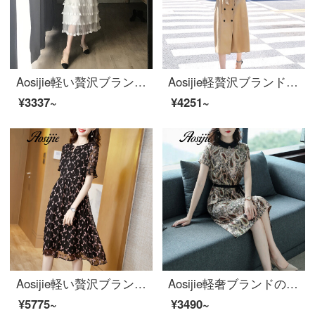
Aosijie軽い贅沢ブランドの婦人服の網の糸のレースのワンピースの女性の復古する王女のカステラのスカートの2020夏の新型のファッションのフランス式のひざ越しの気質のロングスカートの白色XS
Aosijie軽贅沢ブランド婦人服V襟半袖ワンピース女性2020夏新作のベルトはウエストが細く見える雰囲気のスーツのスカートの中の長目の減少年齢を表します。
¥3337~
¥4251~
Aosijie軽い贅沢ブランドの婦人服の重さはシルクプリントのワンピース女性の2020夏の新型の腰を収めて明らかにやせて腹の中で長い項の桑蚕糸のスカートの黒色Lを遮ります。
Aosijie軽奢ブランドの女装シフォンプリントのワンピース女性夏の半袖の子供の襟の中のロングスカートの修身は腰を収めてやせているハイエンドの気質A字のスカートのアンズ色を現します。
¥5775~
¥3490~