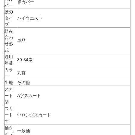
襟カバー
バー
腰の
タイ
ハイウエスト
プ
組み
合わ
単品
せ形
式
適用
30-34歳
年齢
カラ
丸首
ー
生地
その他
スカ
ート
A字スカート
型
スカ
ート
中ロングスカート
丈
袖タ
一般袖
イプ