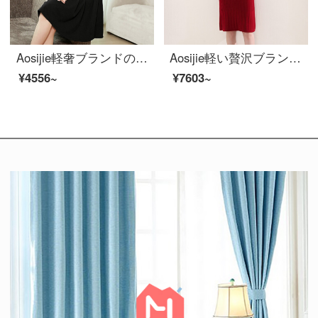
Aosijie軽奢ブランドの女装ハーバーン風の丸首半袖ワンピース2020春夏新スタイルのバンド修身が著しい痩身中ロングドレスのスカート黒M
Aosijie軽い贅沢ブランドの婦人服ニットウールのワンピース女性2020秋の新作のセーター、尻のスカートのストライプの修身が明らかにやせている中、長いスタイルのボトムスカート、ナツメの赤い160。
¥4556~
¥7603~