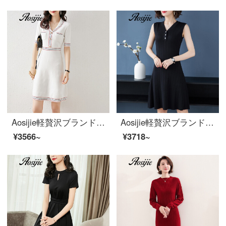
Aosijie軽贅沢ブランドの婦人服-2020春夏新作ボタン装飾ステッチニットスカートVネックラインの明るいウエストのワンピース白S
Aosijie軽贅沢ブランドの婦人服の氷のガーターのスカートのニット袖なしVネックのベストスカートの女性の2020新型のゆったりとした外装のワンピースの中の長いスタイルの修理黒M
¥3566~
¥3718~