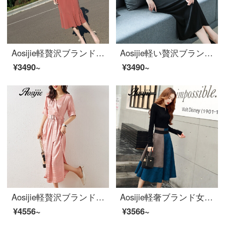
Aosijie軽贅沢ブランドの女装スーツ襟半袖ワンピース女性2020夏新作ウエストが細く見えるダブルブレスト気質の中に、ロングスタイルのファッション的な魚の尾スカートあんずピンクの半袖Mは101-110斤をお勧めします。
Aosijie軽い贅沢ブランドの婦人服の小さい襟の半袖のシルクのワンピースの女性2020夏の新型の気質は腰を収めて明らかにやせているファッションの中で長いスカートのドレスのスカートの黒色Lを現します。
¥3490~
¥3490~
Aosijie軽贅沢ブランドの婦人服のチェックのシルクのワンピース女性2020春夏新型フランス式復古銅アンモニアの膝越しのスカートの雰囲気Vネックが細いロングスカートのピンクを見せます。
Aosijie軽奢ブランド女装スタイルワンピース女性2点セット2020秋新型洋風ファッション通気性スカート修身セットブルーS
¥4556~
¥3566~