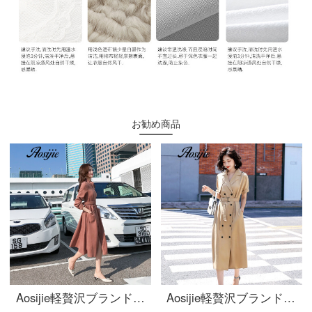
お勧め商品
Aosijie軽贅沢ブランド婦人服復古長袖シャツワンピース女性2020年夏新作フレンチ大人っぽいスタイルのロングスカートは、ウエストを締めて、レギンスを見せます。
Aosijie軽贅沢ブランド婦人服V襟半袖ワンピース女性2020夏新作のベルトはウエストが細く見える雰囲気のスーツのスカートの中の長目の減少年齢を表します。