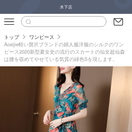
木下店
トップ
ワンピース
Aosijie軽い贅沢ブランドの婦人服洋服のシルクのワン
ピース2020新型夏女史の流行のスカートの仙女超仙森
は腰を収めてやせている気質の緑色Sを現します。