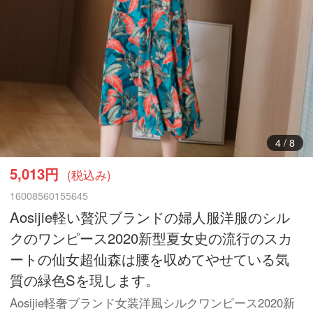
4
/
8
5,013円
(税込み)
16008560155645
Aosijie軽い贅沢ブランドの婦人服洋服のシル
クのワンピース2020新型夏女史の流行のスカ
ートの仙女超仙森は腰を収めてやせている気
質の緑色Sを現します。
Aosijie軽奢ブランド女装洋風シルクワンピース2020新