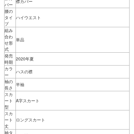
襟カバー
バー
腰の
タイ
ハイウエスト
プ
組み
合わ
単品
せ形
式
発売
2020年夏
時期
カラ
ハスの襟
ー
袖の
半袖
長さ
スカ
ート
A字スカート
型
スカ
ート
ロングスカート
丈
袖タ