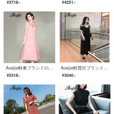
¥3718~
¥4251~
Aosijie軽奢ブランドの女装新式の改良チャイナドレスのシルクのワンピース女性2020春夏新作中国風の刺繍漢服のドレスの女性ピンクXL
Aosijie軽贅沢ブランドの婦人服ショルダーVネックワンピース女性夏服2020新型修身ウエストが細く見えるヘップバーン風の小さい黒スカートスカート黒M【おすすめ105-12斤ぐらい】
¥5318~
¥3040~