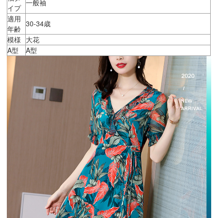
一般袖
イプ
適用
30-34歳
年齢
模様
大花
A型
A型