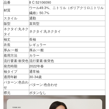
品番
8 C 52106090
ウール49.3%、ニトリル（ポリアクリロニトリル
材質
繊維）50.7%
スタイル
通勤
版型
直筒型
ネクタイ:丸ネク
ネクタイ:丸ネクタイ
タイ
袖丈
長袖
衣長
レギュラー
厚み:一般
厚み:一般
着用方法
カラー
流行要素:衝突色
流行要素:衝突色
発売時期
2022年春
袖タイプ
通常袖
適用年齢
30-34歳
パターン:色合わ
パターン:色合わせ
せ
襟元
ボタンなし