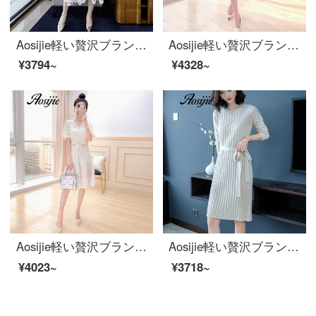
Aosijie軽い贅沢ブランドの婦人服の子供の襟波のワンピースの女性の2020夏の服の新型は腰を収めて明らかにやせて腹を隠します桔梗の法式の半袖の中で長いスカートの白色S
Aosijie軽い贅沢ブランドの婦人服の白いレースのワンピース女性2020夏の新型のフランス式はやせています。5分袖の復古ベルトはウエストのレースを収めてスカートの白いSをつづり合わせます。
¥3794~
¥4328~
Aosijie軽い贅沢ブランドの婦人服Vネック気質レースの半袖ワンピース2020夏服の新商品はウエストが細くなります。フランスの減齢期の中で長いA字のスカートの色は白いです。
Aosijie軽い贅沢ブランドの婦人服のウールの長袖ニットワンピース女性秋冬2020新型のベルトはウエストが見える痩せたセーターの一歩のスカートの雰囲気を収めます。
¥4023~
¥3718~