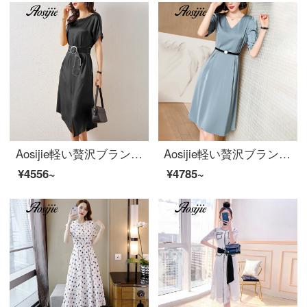
Aosijie軽い贅沢ブランドの女装不規則なシルクのワンピース半袖の女性2020夏の新型ヴィンテージの名媛チェーンの糸が滑ってぶら下がって設計します中にロングスカートの黒色M
Aosijie軽い贅沢ブランドの婦人服Vネックのシルクのワンピース2020夏新型はウエストが細く見える5分袖の中に長いA字のスカートのファッション的な気質のサテンのスカートの銀色のXXLを収めます。
¥4556~
¥4785~