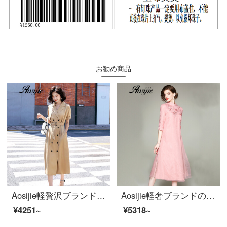
お勧め商品
Aosijie軽贅沢ブランド婦人服V襟半袖ワンピース女性2020夏新作のベルトはウエストが細く見える雰囲気のスーツのスカートの中の長目の減少年齢を表します。
Aosijie軽奢ブランドの女装新式の改良チャイナドレスのシルクのワンピース女性2020春夏新作中国風の刺繍漢服のドレスの女性ピンクXL
¥4251~
¥5318~