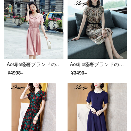
Aosijie軽奢ブランドの婦人服綿麻のワンピース女性2020新型の夏の雰囲気は腰を収めてやせている洋気を抑えて腹を減らします。
Aosijie軽奢ブランドの女装シフォンプリントのワンピース女性夏の半袖の子供の襟の中のロングスカートの修身は腰を収めてやせているハイエンドの気質A字のスカートのアンズ色を現します。
¥4998~
¥3490~