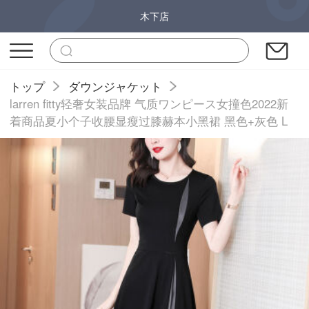
木下店
トップ
ダウンジャケット
larren fitty轻奢女装品牌 气质ワンピース女撞色2022新
着商品夏小个子收腰显瘦过膝赫本小黑裙 黑色+灰色 L