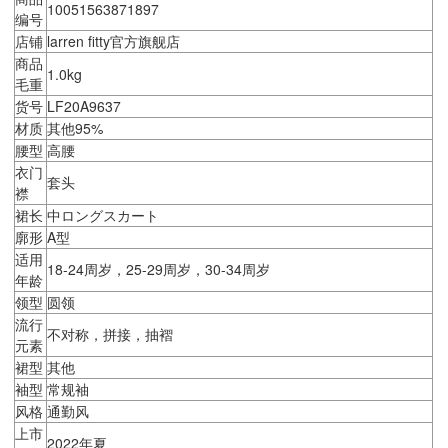
10051563871897
编号
店铺
larren fitty官方旗舰店
商品
1.0kg
毛重
货号
LF20A9637
材质
其他95%
腰型
高腰
衣门
套头
襟
裙长
中ロングスカート
廓形
A型
适用
18-24周岁，25-29周岁，30-34周岁
年龄
领型
圆领
流行
不对称，拼接，抽褶
元素
裙型
其他
袖型
常规袖
风格
通勤风
上市
2022年夏