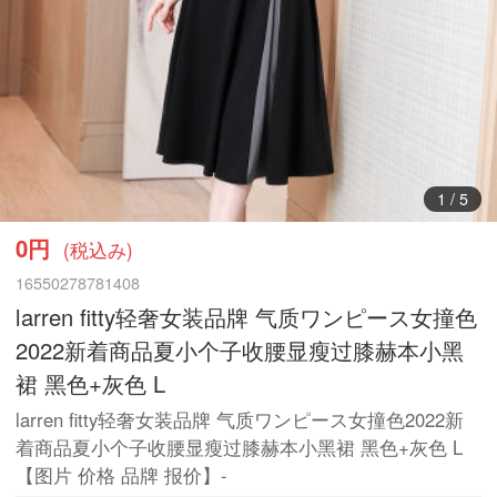
2
/
5
0円
(税込み)
16550278781408
larren fitty轻奢女装品牌 气质ワンピース女撞色
2022新着商品夏小个子收腰显瘦过膝赫本小黑
裙 黑色+灰色 L
larren fitty轻奢女装品牌 气质ワンピース女撞色2022新
着商品夏小个子收腰显瘦过膝赫本小黑裙 黑色+灰色 L
【图片 价格 品牌 报价】-