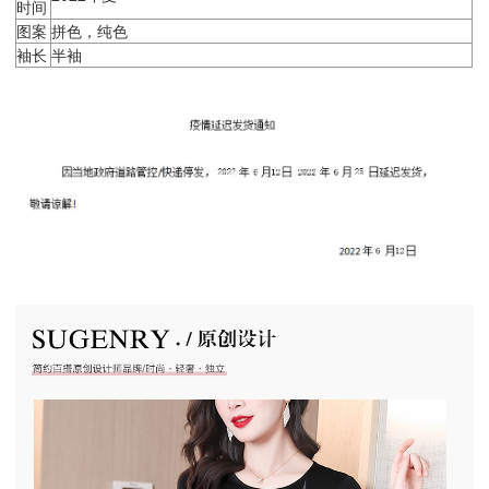
时间
图案
拼色，纯色
袖长
半袖