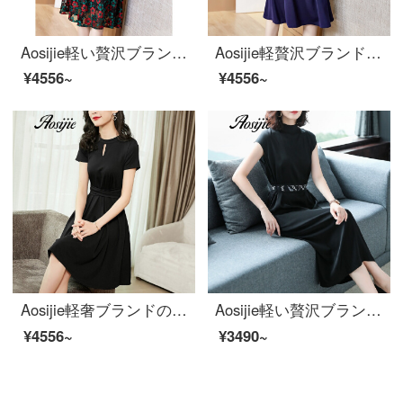
Aosijie軽い贅沢ブランドの婦人服Vネック半袖レースのビッグサイズのワンピース2020新型夏服はウエストが細く見える洋風の中に長いA字のスカート緑色のMを収めます。
Aosijie軽贅沢ブランド女装POLO襟純色半袖ワンピース女性2020夏新型淑女ウエストファッション気質中ロングドレススカート紺色M
¥4556~
¥4556~
Aosijie軽奢ブランドの女装ハーバーン風の丸首半袖ワンピース2020春夏新スタイルのバンド修身が著しい痩身中ロングドレスのスカート黒M
Aosijie軽い贅沢ブランドの婦人服の小さい襟の半袖のシルクのワンピースの女性2020夏の新型の気質は腰を収めて明らかにやせているファッションの中で長いスカートのドレスのスカートの黒色Lを現します。
¥4556~
¥3490~