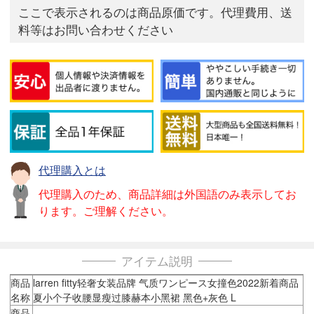
ここで表示されるのは商品原価です。代理費用、送
料等はお問い合わせください
代理購入とは
代理購入のため、商品詳細は外国語のみ表示してお
ります。ご理解ください。
アイテム説明
商品
larren fitty轻奢女装品牌 气质ワンピース女撞色2022新着商品
名称
夏小个子收腰显瘦过膝赫本小黑裙 黑色+灰色 L
商品