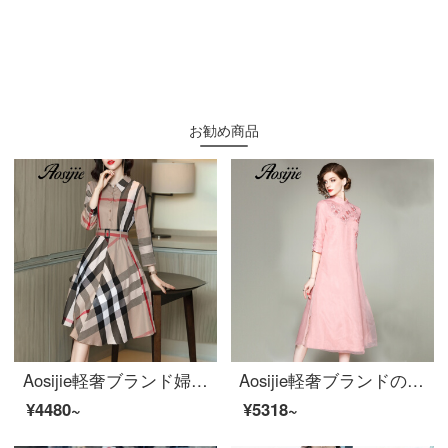
お勧め商品
Aosijie軽奢ブランド婦人服ヴィンテージチェックのワンピース女性2020秋新作はウエストを締めて痩せている雰囲気を見せます。長袖を襟にして、色のビジネスシャツのスカートにぶつかって、アンズ色をします。
Aosijie軽奢ブランドの女装新式の改良チャイナドレスのシルクのワンピース女性2020春夏新作中国風の刺繍漢服のドレスの女性ピンクXL
¥4480~
¥5318~