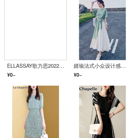
ELLASSAY歌力思2022夏新着商品桑蚕丝优雅ノースリーブ真丝ワンピースEWF332Y12700 橙写意 M
婧瑜法式小众设计感半袖ワンピース女夏2022新着商品收腰显瘦气质a字桔梗ロングスカート 白+绿 S(80斤-105斤)
¥0~
¥0~