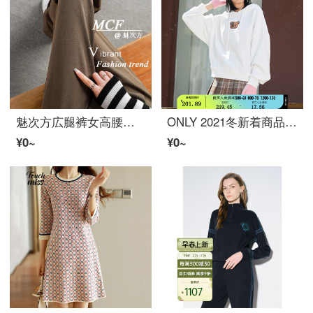
魅次方広腿裤女高腰垂感春秋装太った妹の大きいサイズのストレートパンツゆったりとしたカジュアルなロングスーツズボン女コーヒー色XL
ONLY 2021冬新着商品ファッショントレンドクマ刺繍ゆったりワンピース女12149 S 029 S 12亮クリームホワイトNEW CREAM 160/80 A/S
¥0~
¥0~