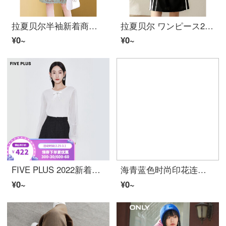
拉夏贝尔半袖新着商品ワンピース2022ワンピース女气质减龄拼接雪纺ワンピース女新着商品流行夏天裙子收腰显瘦 绿色 M
拉夏贝尔 ワンピース2022年夏新着商品韩版时尚女装裙子女简约百搭拼接撞色显瘦半袖A字裙女 黑色 M（建议96-105斤）
¥0~
¥0~
FIVE PLUS 2022新着商品女性春服优しい系ニット女性ゆったりとしたニットジャケット気质美白010 L
海青蓝色时尚印花连衣裙2022春季新品百搭気质减齢修身吊带
¥0~
¥0~