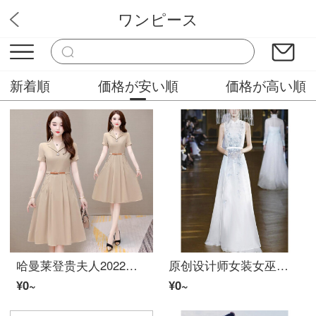
ワンピース
木下店
新着順
価格が安い順
価格が高い順
哈曼莱登贵夫人2022年新着商品女装流行夏装气质ワンピース子矮个子洋气减龄裙子女 卡其色 M 建议90-105斤
原创设计师女装女巫和骑士气质女神范改良旗袍国风优雅显瘦ワンピース22年夏装 白 M
¥0~
¥0~